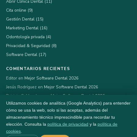
Abrir Clínica Dental (11)
Cita online (9)
Gestión Dental (15)
Marketing Dental (16)
Odontología privada (4)
Privacidad & Seguridad (8)
Software Dental (17)
COMENTARIOS RECIENTES
Editor en
Mejor Software Dental 2026
Jesús Rodríguez en
Mejor Software Dental 2026
Patricia G. Mendoza en
Mejor Software Dental 2026
GestiónDental.org es un proyecto editorial de Massive Bionics
Utilizamos cookies de analítica (Google Analytics) para entender
LLC, desarrolladora de XDentalCloud y DriCloud.
Más
cómo se usa la web, solo si las aceptas, además del
información
almacenamiento técnico imprescindible para recordar tu
elección. Consulta la
política de privacidad
y la
política de
cookies
.