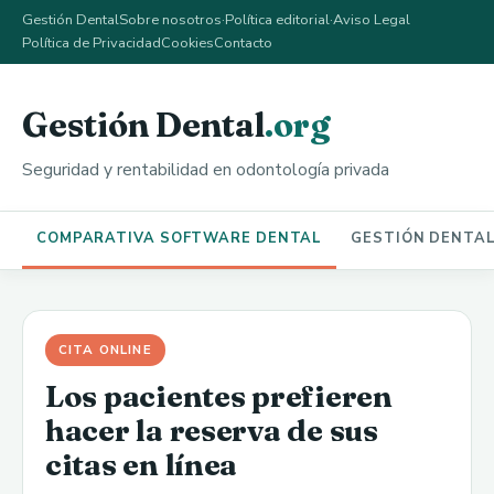
Gestión Dental
Sobre nosotros
·
Política editorial
·
Aviso Legal
Política de Privacidad
Cookies
Contacto
Gestión Dental
.org
Seguridad y rentabilidad en odontología privada
COMPARATIVA SOFTWARE DENTAL
GESTIÓN DENTA
CITA ONLINE
Los pacientes prefieren
hacer la reserva de sus
citas en línea